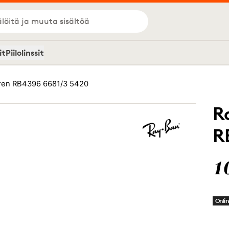
löitä ja muuta sisältöä
it
Piilolinssit
ren RB4396 6681/3 5420
R
R
1
Onlin