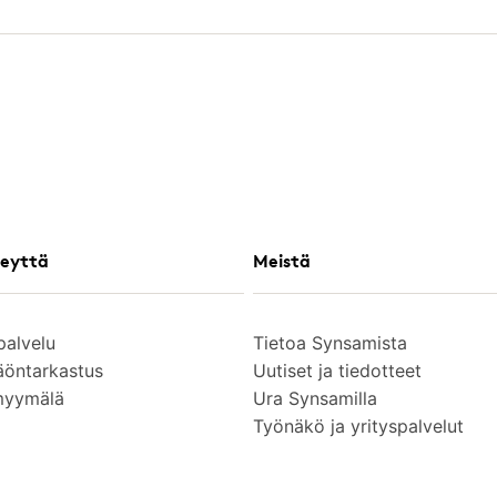
eyttä
Meistä
palvelu
Tietoa Synsamista
äöntarkastus
Uutiset ja tiedotteet
myymälä
Ura Synsamilla
Työnäkö ja yrityspalvelut