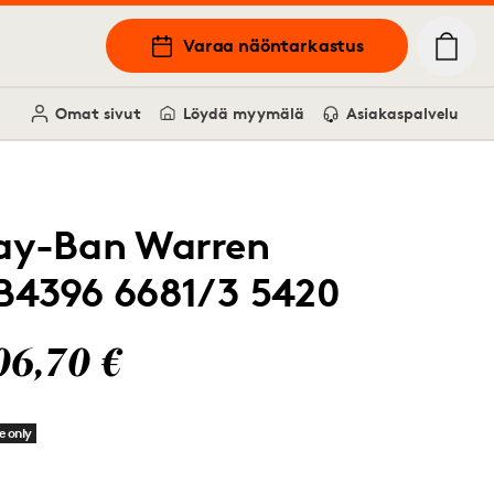
Varaa näöntarkastus
Omat sivut
Löydä myymälä
Asiakaspalvelu
ay-Ban Warren
B4396 6681/3 5420
06,70 €
e only