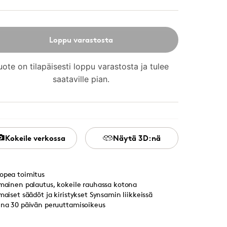
Loppu varastosta
uote on tilapäisesti loppu varastosta ja tulee
saataville pian.
Kokeile verkossa
Näytä 3D:nä
opea toimitus
lmainen palautus, kokeile rauhassa kotona
lmaiset säädöt ja kiristykset Synsamin liikkeissä
ina 30 päivän peruuttamisoikeus