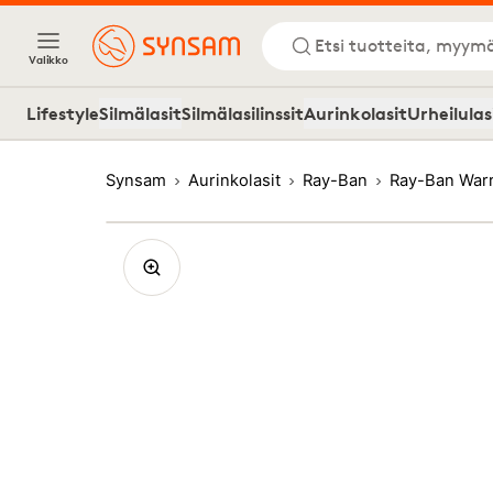
Etsi tuotteita, myymä
Valikko
Lifestyle
Silmälasit
Silmälasilinssit
Aurinkolasit
Urheilulas
Synsam
Aurinkolasit
Ray-Ban
Ray-Ban War