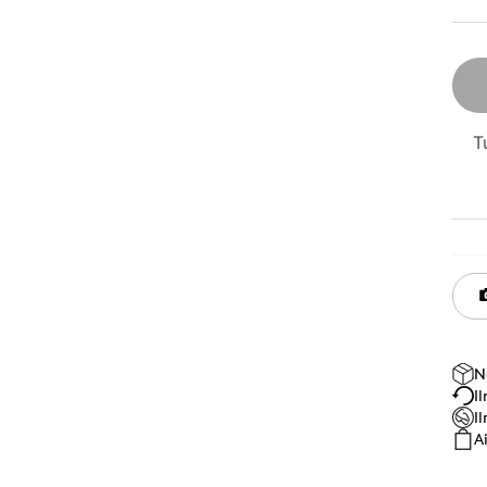
T
N
I
I
A