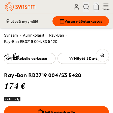
Valikko
Löydä myymälä
Varaa näöntarkastus
Synsam
Aurinkolasit
Ray-Ban
Ray-Ban RB3719 004/S3 5420
Kokeile verkossa
Näytä 3D:nä
Ray-Ban RB3719 004/S3 5420
174 €
Online only
Lisää ostoskoriin