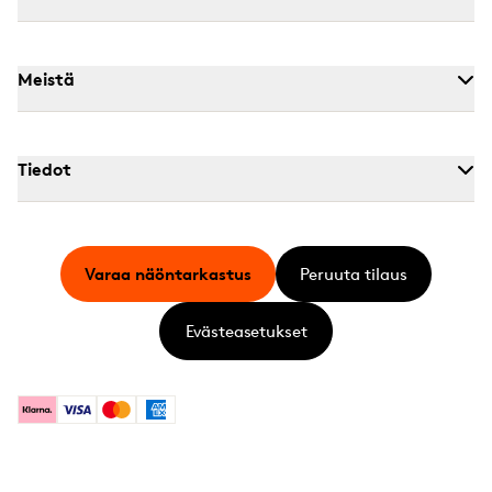
Meistä
Tiedot
Varaa näöntarkastus
Peruuta tilaus
Evästeasetukset
Klarna
Visa
Mastercard
American Express