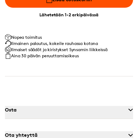
Lähetetään 1-2 arkipäivässä
Nopea toimitus
Ilmainen palautus, kokeile rauhassa kotona
Ilmaiset säädöt ja kiristykset Synsamin liikkeissä
Aina 30 päivän peruuttamisoikeus
Osta
Ota yhteyttä