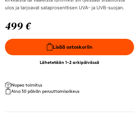
kirkkaista tai vaaleista tummiksi siirtyessäsi sisätiloista
ulos ja tarjoavat sataprosenttisen UVA- ja UVB-suojan.
499 €
Lisää ostoskoriin
Lähetetään 1-2 arkipäivässä
Nopea toimitus
Aina 30 päivän peruuttamisoikeus