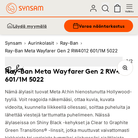
Valikko
Löydä myymälä
Varaa näöntarkastus
Synsam
Aurinkolasit
Ray-Ban
Ray-Ban Meta Wayfarer Gen 2 RW4012 601/1M 5022
Kuva
2
/
2
Image
1
Image
(Current image)
2
Ray-Ban Meta Wayfarer Gen 2 RW4012
601/1M 5022
Nämä älylasit tuovat Meta AI:hin hienostunutta Hollywood-
tyyliä. Voit reagoida näkemääsi, ottaa kuvia, kuvata
videoita, kuunnella liikkeellä ollessasi, soittaa puheluita ja
lähettää viestejä tarttumatta puhelimeen. Näissä
älylaseissa on Shiny Black -kehykset ja Clear to Graphite
Green Transitions® -linssit, jotka muuttuvat vaivattomasti