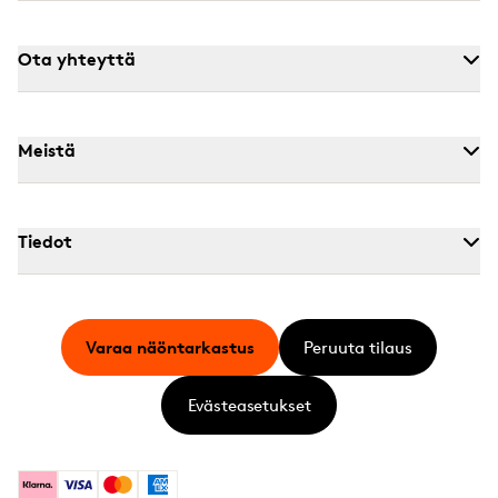
Ota yhteyttä
Meistä
Tiedot
Varaa näöntarkastus
Peruuta tilaus
Evästeasetukset
Klarna
Visa
Mastercard
American Express