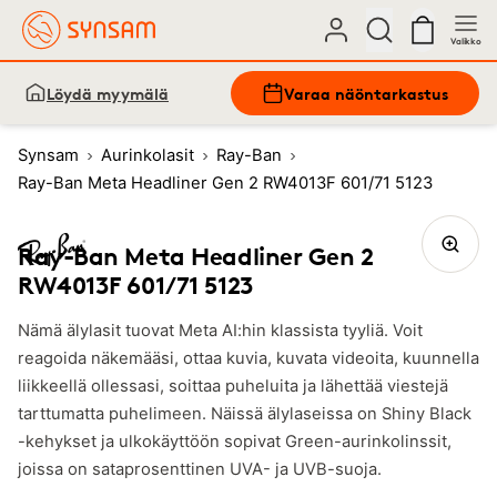
Valikko
Löydä myymälä
Varaa näöntarkastus
Synsam
Aurinkolasit
Ray-Ban
Ray-Ban Meta Headliner Gen 2 RW4013F 601/71 5123
Ray-Ban Meta Headliner Gen 2
RW4013F 601/71 5123
Nämä älylasit tuovat Meta AI:hin klassista tyyliä. Voit
reagoida näkemääsi, ottaa kuvia, kuvata videoita, kuunnella
liikkeellä ollessasi, soittaa puheluita ja lähettää viestejä
tarttumatta puhelimeen. Näissä älylaseissa on Shiny Black
-kehykset ja ulkokäyttöön sopivat Green-aurinkolinssit,
joissa on sataprosenttinen UVA- ja UVB-suoja.