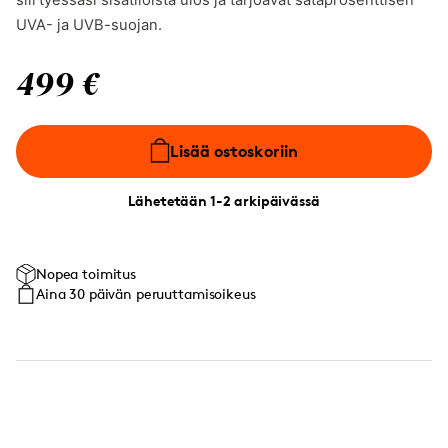
siirtyessäsi sisätiloista ulos ja tarjoavat sataprosenttisen
UVA- ja UVB-suojan.
499 €
Lisää ostoskoriin
Lähetetään 1-2 arkipäivässä
Nopea toimitus
Aina 30 päivän peruuttamisoikeus