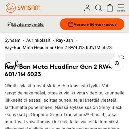
Valikko
Löydä myymälä
Varaa näöntarkastus
Synsam
Aurinkolasit
Ray-Ban
Ray-Ban Meta Headliner Gen 2 RW4013 601/1M 5023
Kuva
2
/
2
Image
1
Image
(Current image)
2
Ray-Ban Meta Headliner Gen 2 RW4013
601/1M 5023
Nämä älylasit tuovat Meta AI:hin klassista tyyliä. Voit
reagoida näkemääsi, ottaa kuvia, kuvata videoita, kuunnella
liikkeellä ollessasi, soittaa puheluita ja lähettää viestejä
tarttumatta puhelimeen. Näissä älylaseissa on Shiny Black
-kehykset ja Graphite Green Transitions® -linssit, jotka
muuttuvat vaivattomasti kirkkaista tai vaaleista tummiksi