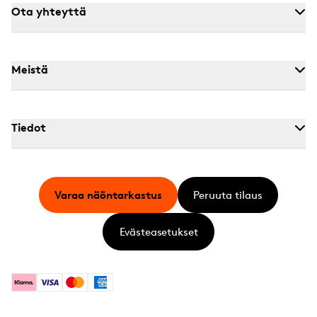
Ota yhteyttä
Meistä
Tiedot
Varaa näöntarkastus
Peruuta tilaus
Evästeasetukset
Klarna
Visa
Mastercard
American Express