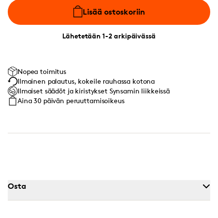
Lisää ostoskoriin
Lähetetään 1-2 arkipäivässä
Nopea toimitus
Ilmainen palautus, kokeile rauhassa kotona
Ilmaiset säädöt ja kiristykset Synsamin liikkeissä
Aina 30 päivän peruuttamisoikeus
Osta