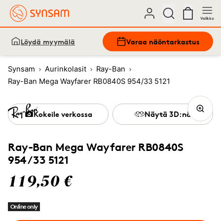
Valikko
Löydä myymälä
Varaa näöntarkastus
Synsam
Aurinkolasit
Ray-Ban
Ray-Ban Mega Wayfarer RB0840S 954/33 5121
Kokeile verkossa
Näytä 3D:nä
Ray-Ban Mega Wayfarer RB0840S
954/33 5121
119,50 €
Online only