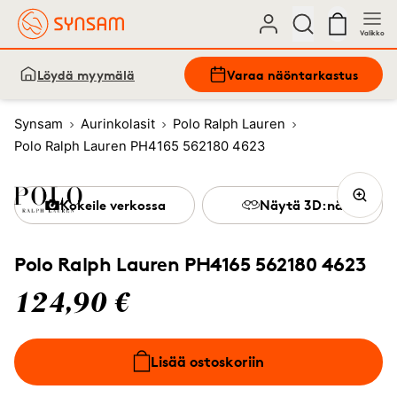
Valikko
Löydä myymälä
Varaa näöntarkastus
Synsam
Aurinkolasit
Polo Ralph Lauren
Polo Ralph Lauren PH4165 562180 4623
Kokeile verkossa
Näytä 3D:nä
Polo Ralph Lauren PH4165 562180 4623
124,90 €
Lisää ostoskoriin