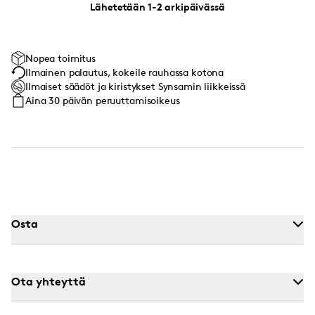
Lähetetään 1-2 arkipäivässä
Nopea toimitus
Ilmainen palautus, kokeile rauhassa kotona
Ilmaiset säädöt ja kiristykset Synsamin liikkeissä
Aina 30 päivän peruuttamisoikeus
Osta
Ota yhteyttä