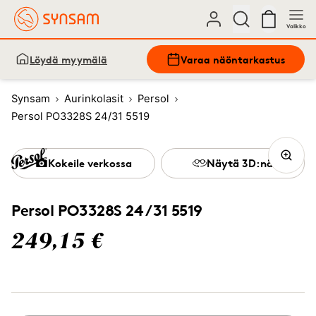
Valikko
Löydä myymälä
Varaa näöntarkastus
Synsam
Aurinkolasit
Persol
Persol PO3328S 24/31 5519
Kokeile verkossa
Näytä 3D:nä
Persol PO3328S 24/31 5519
249,15 €