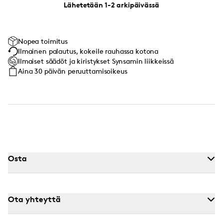
Lähetetään 1-2 arkipäivässä
Nopea toimitus
Ilmainen palautus, kokeile rauhassa kotona
Ilmaiset säädöt ja kiristykset Synsamin liikkeissä
Aina 30 päivän peruuttamisoikeus
Osta
Ota yhteyttä