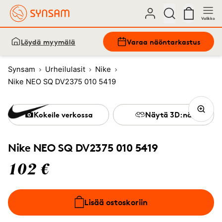
Valikko
Löydä myymälä
Varaa näöntarkastus
Synsam
Urheilulasit
Nike
Nike NEO SQ DV2375 010 5419
Kokeile verkossa
Näytä 3D:nä
Nike NEO SQ DV2375 010 5419
102 €
Lisää ostoskoriin