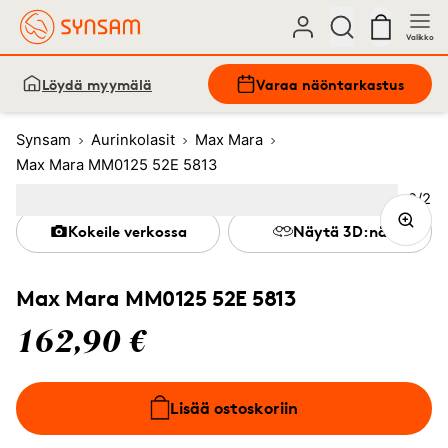
Valikko
Löydä myymälä
Varaa näöntarkastus
Synsam
Aurinkolasit
Max Mara
Max Mara MM0125 52E 5813
Kuva
2
/
2
Image
1
Image
(Current image)
2
Kokeile verkossa
Näytä 3D:nä
Max Mara MM0125 52E 5813
162,90 €
Lisää ostoskoriin