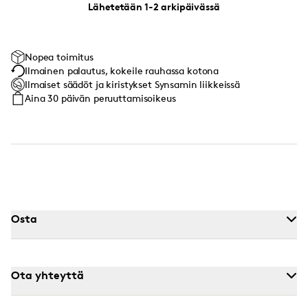
Lähetetään 1-2 arkipäivässä
Nopea toimitus
Ilmainen palautus, kokeile rauhassa kotona
Ilmaiset säädöt ja kiristykset Synsamin liikkeissä
Aina 30 päivän peruuttamisoikeus
Osta
Ota yhteyttä