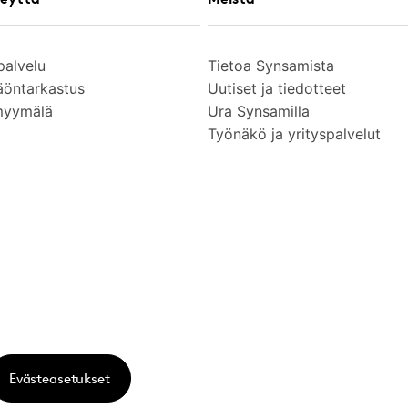
palvelu
Tietoa Synsamista
äöntarkastus
Uutiset ja tiedotteet
myymälä
Ura Synsamilla
Työnäkö ja yrityspalvelut
Evästeasetukset