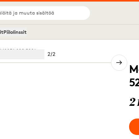
löitä ja muuta sisältöä
it
Piilolinssit
M0051 69S 5221
Kuva
2
/
2
Image
(Current image)
2
M
5
2