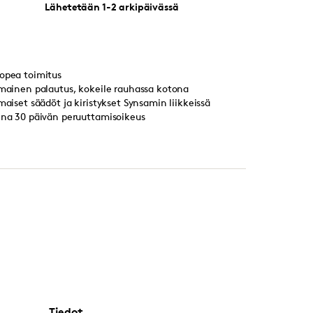
Lähetetään 1-2 arkipäivässä
opea toimitus
lmainen palautus, kokeile rauhassa kotona
lmaiset säädöt ja kiristykset Synsamin liikkeissä
ina 30 päivän peruuttamisoikeus
Tiedot