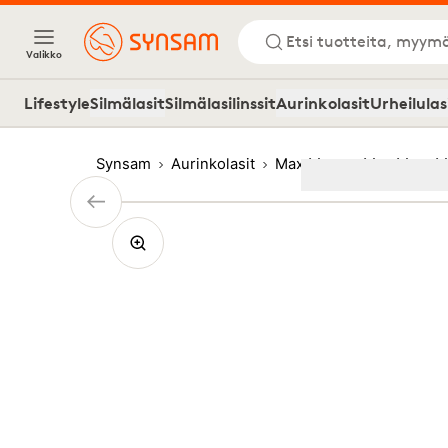
Etsi tuotteita, myymä
Valikko
Lifestyle
Silmälasit
Silmälasilinssit
Aurinkolasit
Urheilulas
Synsam
Aurinkolasit
Max Mara
Max Mara M
Image
1