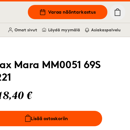
Varaa näöntarkastus
Omat sivut
Löydä myymälä
Asiakaspalvelu
ax Mara MM0051 69S
221
18,40 €
Lisää ostoskoriin