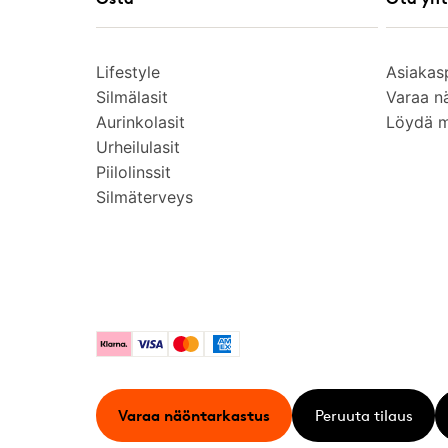
Lifestyle
Asiakas
Silmälasit
Varaa n
Aurinkolasit
Löydä 
Urheilulasit
Piilolinssit
Silmäterveys
Klarna
Visa
Mastercard
American Express
Varaa näöntarkastus
Peruuta tilaus