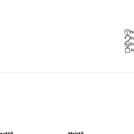
N
I
I
A
eyttä
Meistä