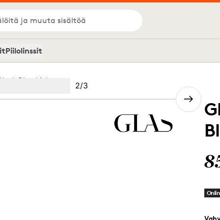
löitä ja muuta sisältöä
it
Piilolinssit
Black Blue Light
Kuva
2
/
3
Image
(Current image)
2
Image
3
G
B
8
Onlin
Vah