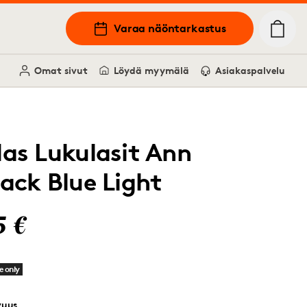
Varaa näöntarkastus
Omat sivut
Löydä myymälä
Asiakaspalvelu
las Lukulasit Ann
lack Blue Light
5 €
e only
vuus