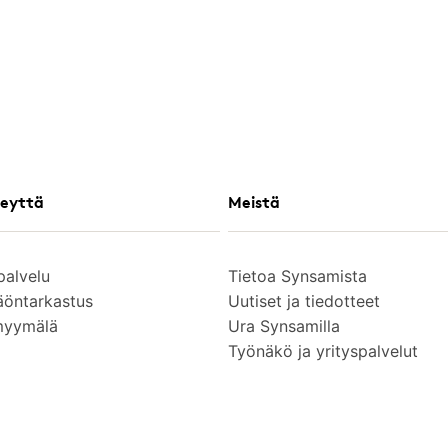
eyttä
Meistä
palvelu
Tietoa Synsamista
äöntarkastus
Uutiset ja tiedotteet
myymälä
Ura Synsamilla
Työnäkö ja yrityspalvelut