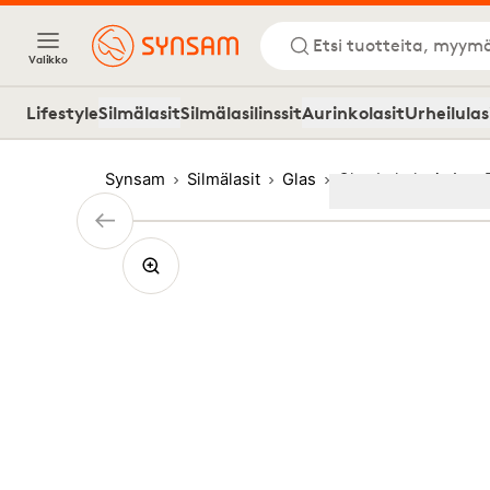
Etsi tuotteita, myymä
Valikko
Lifestyle
Silmälasit
Silmälasilinssit
Aurinkolasit
Urheilulas
Synsam
Silmälasit
Glas
Glas Lukulasit Ann 
Image
1