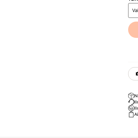
N
I
I
A