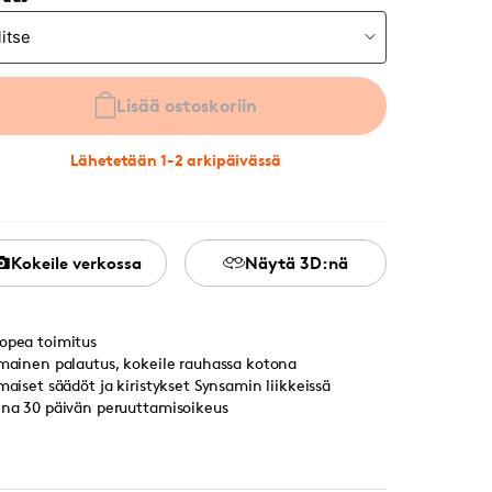
Lisää ostoskoriin
Lähetetään 1-2 arkipäivässä
Kokeile verkossa
Näytä 3D:nä
opea toimitus
lmainen palautus, kokeile rauhassa kotona
lmaiset säädöt ja kiristykset Synsamin liikkeissä
ina 30 päivän peruuttamisoikeus