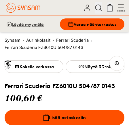
Valikko
Löydä myymälä
Varaa näöntarkastus
Synsam
Aurinkolasit
Ferrari Scuderia
Ferrari Scuderia FZ6010U 504/87 0143
Kokeile verkossa
Näytä 3D:nä
Ferrari Scuderia FZ6010U 504/87 0143
100,60 €
Lisää ostoskoriin