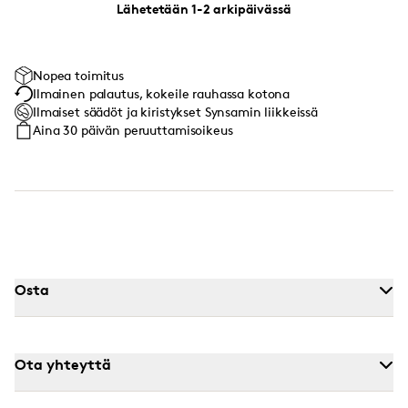
Lähetetään 1-2 arkipäivässä
Nopea toimitus
Ilmainen palautus, kokeile rauhassa kotona
Ilmaiset säädöt ja kiristykset Synsamin liikkeissä
Aina 30 päivän peruuttamisoikeus
Osta
Ota yhteyttä