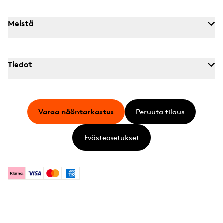
Meistä
Tiedot
Varaa näöntarkastus
Peruuta tilaus
Evästeasetukset
Klarna
Visa
Mastercard
American Express