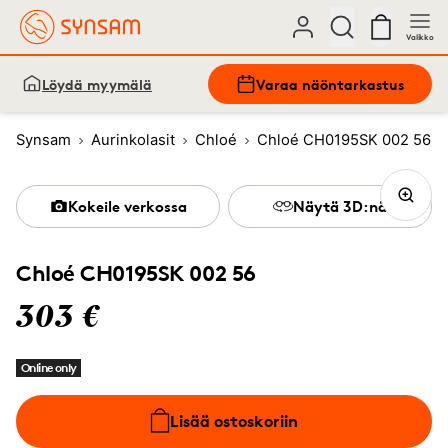
Valikko
Löydä myymälä
Varaa näöntarkastus
Synsam
Aurinkolasit
Chloé
Chloé CH0195SK 002 56
Kokeile verkossa
Näytä 3D:nä
Chloé CH0195SK 002 56
303 €
Online only
Lisää ostoskoriin