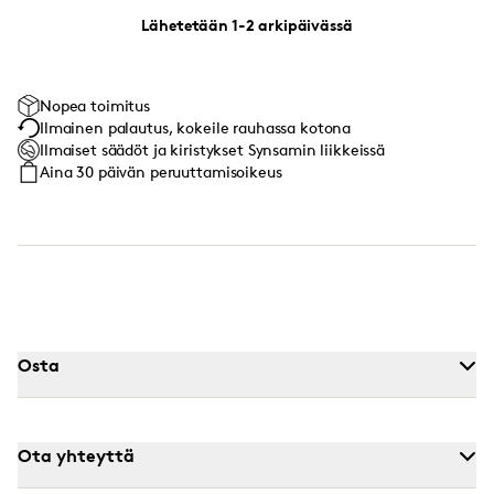
Lähetetään 1-2 arkipäivässä
Nopea toimitus
Ilmainen palautus, kokeile rauhassa kotona
Ilmaiset säädöt ja kiristykset Synsamin liikkeissä
Aina 30 päivän peruuttamisoikeus
Osta
Ota yhteyttä