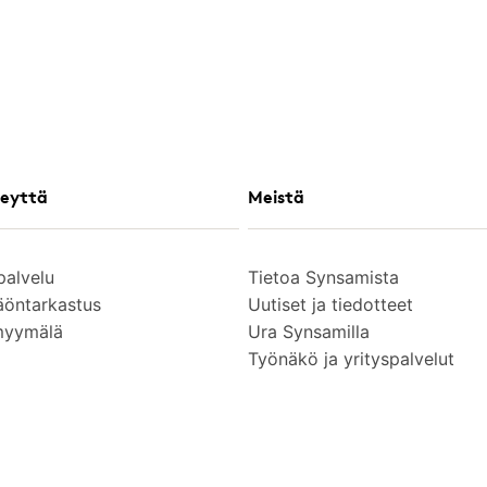
eyttä
Meistä
palvelu
Tietoa Synsamista
äöntarkastus
Uutiset ja tiedotteet
myymälä
Ura Synsamilla
Työnäkö ja yrityspalvelut