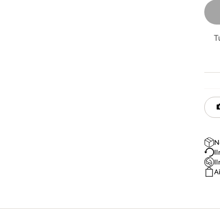
T
N
I
I
A