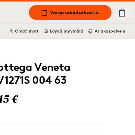
Varaa näöntarkastus
Omat sivut
Löydä myymälä
Asiakaspalvelu
ottega Veneta
V1271S 004 63
45 €