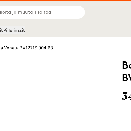
löitä ja muuta sisältöä
it
Piilolinssit
ga Veneta BV1271S 004 63
B
B
3