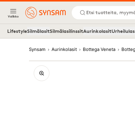
Etsi tuotteita, myymä
Valikko
Lifestyle
Silmälasit
Silmälasilinssit
Aurinkolasit
Urheilulas
Synsam
Aurinkolasit
Bottega Veneta
Botte