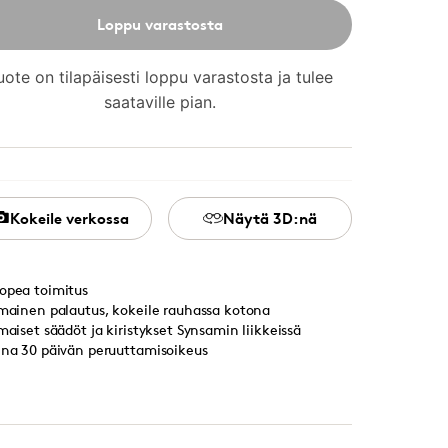
Loppu varastosta
uote on tilapäisesti loppu varastosta ja tulee
saataville pian.
Kokeile verkossa
Näytä 3D:nä
opea toimitus
lmainen palautus, kokeile rauhassa kotona
lmaiset säädöt ja kiristykset Synsamin liikkeissä
ina 30 päivän peruuttamisoikeus