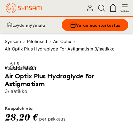
Valikko
Löydä myymälä
Varaa näöntarkastus
Synsam
Pilolinssit
Air Optix
Air Optix Plus Hydraglyde For Astigmatism 3/laatikko
Kuukausilinssit
Air Optix Plus Hydraglyde For
Astigmatism
3/laatikko
Kappalehinta
28,20 €
per pakkaus