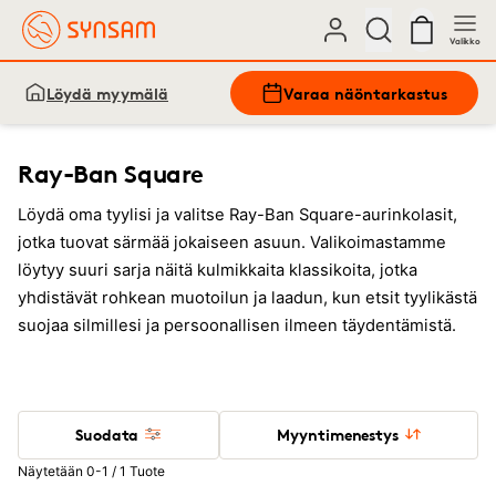
Valikko
Löydä myymälä
Varaa näöntarkastus
Ray-Ban Square
Löydä oma tyylisi ja valitse Ray-Ban Square-aurinkolasit,
jotka tuovat särmää jokaiseen asuun. Valikoimastamme
löytyy suuri sarja näitä kulmikkaita klassikoita, jotka
yhdistävät rohkean muotoilun ja laadun, kun etsit tyylikästä
suojaa silmillesi ja persoonallisen ilmeen täydentämistä.
Suodata
Myyntimenestys
Näytetään 0-1 / 1 Tuote