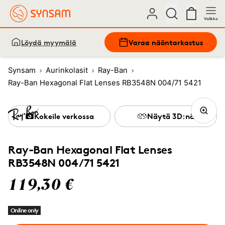
Valikko
Löydä myymälä
Varaa näöntarkastus
Synsam
Aurinkolasit
Ray-Ban
Ray-Ban Hexagonal Flat Lenses RB3548N 004/71 5421
Kokeile verkossa
Näytä 3D:nä
Ray-Ban Hexagonal Flat Lenses
RB3548N 004/71 5421
119,30 €
Online only