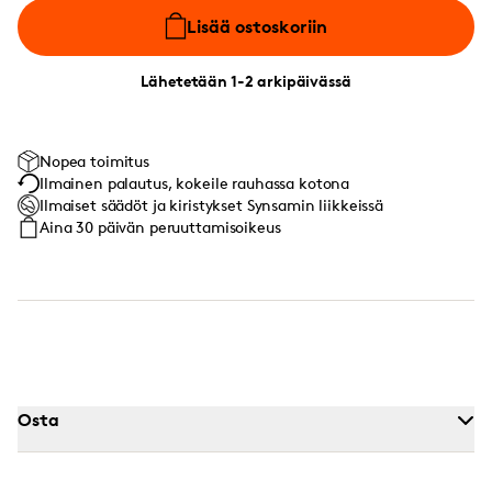
Lisää ostoskoriin
Lähetetään 1-2 arkipäivässä
Nopea toimitus
Ilmainen palautus, kokeile rauhassa kotona
Ilmaiset säädöt ja kiristykset Synsamin liikkeissä
Aina 30 päivän peruuttamisoikeus
Osta