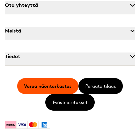
Ota yhteyttä
Meistä
Tiedot
Varaa näöntarkastus
Peruuta tilaus
Evästeasetukset
Klarna
Visa
Mastercard
American Express