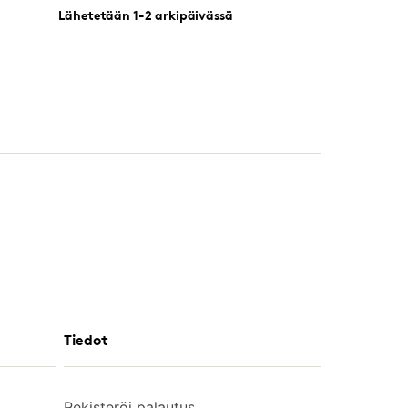
Lähetetään 1-2 arkipäivässä
Tiedot
Rekisteröi palautus