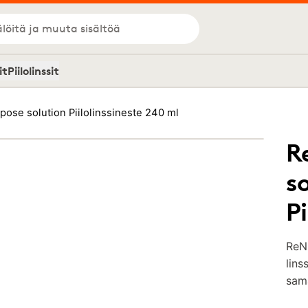
löitä ja muuta sisältöä
it
Piilolinssit
pose solution Piilolinssineste 240 ml
R
s
Pi
ReNu
lins
sama