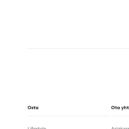
Osta
Ota yht
Lifestyle
Asiakas