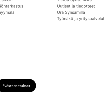
äöntarkastus
Uutiset ja tiedotteet
myymälä
Ura Synsamilla
Työnäkö ja yrityspalvelut
Evästeasetukset