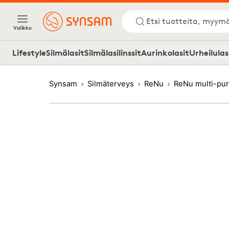
Etsi tuotteita, myymä
Valikko
Lifestyle
Silmälasit
Silmälasilinssit
Aurinkolasit
Urheilulas
Synsam
Silmäterveys
ReNu
ReNu multi-pur