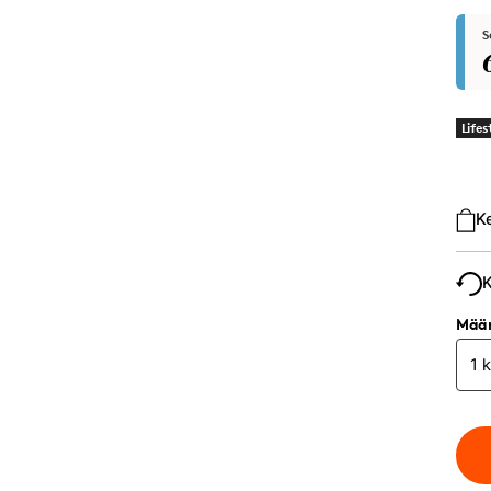
S
Lifes
Ost
K
K
Mää