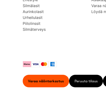
Silmälasit
Varaa n
Aurinkolasit
Löydä 
Urheilulasit
Piilolinssit
Silmäterveys
Klarna
Visa
Mastercard
American Express
Varaa näöntarkastus
Peruuta tilaus