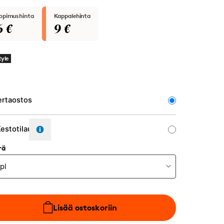
opimushinta
Kappalehinta
6 €
9 €
tyle
otyyppi
ertaostos
estotilaus
rä
Lisää ostoskoriin