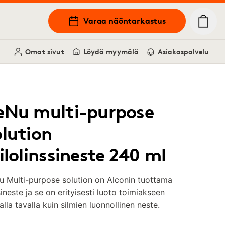
Varaa näöntarkastus
Omat sivut
Löydä myymälä
Asiakaspalvelu
eNu multi-purpose
olution
ilolinssineste 240 ml
 Multi-purpose solution on Alconin tuottama
sineste ja se on erityisesti luoto toimiakseen
lla tavalla kuin silmien luonnollinen neste.