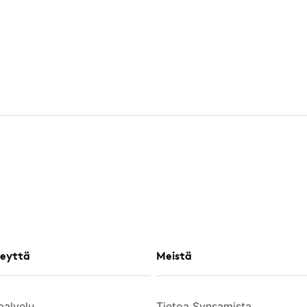
eyttä
Meistä
palvelu
Tietoa Synsamista