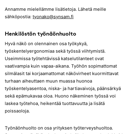
Annamme mielellämme lisätietoja. Lähetä meille
sähköpostia:
tyonako@synsam.fi
Henkilöstön työnäönhuolto
Hyvä näkö on olennainen osa työkykyä,
työskentelyergonomiaa sekä työssä viihtymistä.
Useimmissa työtehtävissä katselutilanteet ovat
vaativampia kuin vapaa-aikana. Työhön sopimattomat
silmälasit tai korjaamattomat näkövirheet kuormittavat
turhaan aiheuttaen muun muassa huonoa
työskentelyasentoa, niska- ja hartiavaivoja, päänsärkyä
sekä epämukavaa oloa. Huono näkeminen työssä voi
laskea työtehoa, heikentää tuottavuutta ja lisätä
poissaoloja.
Työnäönhuolto on osa yrityksen työterveyshuoltoa.