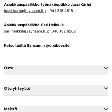
Asiakkuuspäällikkö, työnäköoptikko Jussi Kärhä
jussi.karha@synsam.fi
, p. 041 318 4818
Asiakkuuspäällikkö, Sari Heikkilä
sari.heikkila@synsam.fi
, p. 040 182 8262
Katso täältä Synsamin työnäköesite
Osta
Ota yhteyttä
Meistä