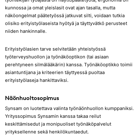
työntekijän työajasta on näyttöpäätetyötä, ergonomia on
kunnossa ja omat yleislasit ovat ajan tasalla, mutta
näköongelmat päätetyössä jatkuvat silti, voidaan tutkia
olisiko erityistyölaseista hyötyä ja täyttyvätkö perusteet
niiden hankinnalle.
Erityistyölasien tarve selvitetään yhteistyössä
työterveyshuollon ja työnäköoptikon (tai asiaan
perehtyneen silmälääkärin) kanssa. Työnäköoptikko toimii
asiantuntijana ja kriteerien täyttyessä puoltaa
erityistyölaseja hankittaviksi.
Näönhuoltosopimus
Synsam on luotettava valinta työnäönhuollon kumppaniksi.
Yrityssopimus Synsamin kanssa takaa reilut
keskittämisedut ja monipuoliset työnäköpalvelut
yrityksellenne sekä henkilökuntaedut.