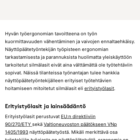
Hyvän työergonomian tavoitteena on työn
kuormittavuuden vähentäminen ja vaivojen ennaltaehkäisy.
Näyttöpäätetyöntekijän työpisteen ergonomian
tarkastamisesta ja parannuksista huolimatta yleiskäyttöön
tarkoitetut silmälasit eivät aina välttämättä ole työtehtäviin
sopivat. Näissä tilanteissa työnantajan tulee hankkia
näyttöpäätetyöntekijälleen erityiset työtehtävien
hoitamiseen mitoitetut silmälasit eli
erityistyölasit
.
Erityistyölasit ja lainsäädäntö
Erityistyölasit perustuvat
EU:n direktiiviin
90/270/ETY
sekä
Valtioneuvoston päätökseen VNp
1405/1993
näyttöpäätetyöstä. Mikäli merkittävä osa