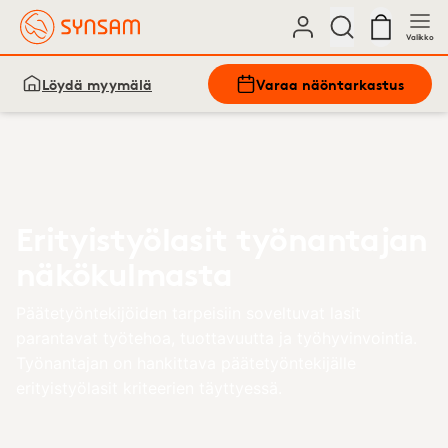
Valikko
Löydä myymälä
Varaa näöntarkastus
Erityistyölasit työnantajan
näkökulmasta
Päätetyöntekijöiden tarpeisiin soveltuvat lasit
parantavat työtehoa, tuottavuutta ja työhyvinvointia.
Työnantajan on hankittava päätetyöntekijälle
erityistyölasit kriteerien täyttyessä.