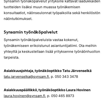
Synsamin työnäköpalvelut yrityksille kattavat laadukkaiden
tuotteiden lisäksi muun muassa työnäkemisen
konsultaatiot, näönseulonnat työpaikoilla sekä henkilöstön
näöntutkimukset.
Synsamin työnäköpalvelut
Synsamin työnäköpalveluista vastaa kokenut,
työnäkemiseen erikoistunut asiantuntijatiimi. Ota meihin
yhteyttä ja keskustellaan lisää yrityksenne työnäönhuollon
tarpeista.
Asiakkuusjohtaja, työnäköoptikko Tatu Järvenselkä
tatu.jarvenselka@synsam.fi
, p. 050 343 3478
Asiakkuuspäällikkö, työnäköoptikko Laura Hovinen
laura.hovinen@synsam.fi
, p. 050 465 8973