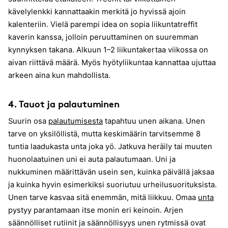
kävelylenkki kannattaakin merkitä jo hyvissä ajoin
kalenteriin. Vielä parempi idea on sopia liikuntatreffit
kaverin kanssa, jolloin peruuttaminen on suuremman
kynnyksen takana. Alkuun 1–2 liikuntakertaa viikossa on
aivan riittävä määrä. Myös hyötyliikuntaa kannattaa ujuttaa
arkeen aina kun mahdollista.
4. Tauot ja palautuminen
Suurin osa
palautumisesta
tapahtuu unen aikana. Unen
tarve on yksilöllistä, mutta keskimäärin tarvitsemme 8
tuntia laadukasta unta joka yö. Jatkuva heräily tai muuten
huonolaatuinen uni ei auta palautumaan. Uni ja
nukkuminen määrittävän usein sen, kuinka päivällä jaksaa
ja kuinka hyvin esimerkiksi suoriutuu urheilusuorituksista.
Unen tarve kasvaa sitä enemmän, mitä liikkuu. Omaa
unta
pystyy parantamaan itse monin eri keinoin. Arjen
säännölliset rutiinit ja säännöllisyys unen rytmissä ovat