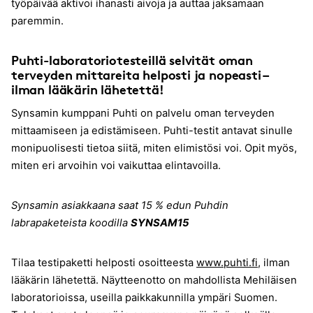
työpäivää aktivoi ihanasti aivoja ja auttaa jaksamaan
paremmin.
Puhti-laboratoriotesteillä selvität oman
terveyden mittareita helposti ja nopeasti –
ilman lääkärin lähetettä!
Synsamin kumppani Puhti on palvelu oman terveyden
mittaamiseen ja edistämiseen. Puhti-testit antavat sinulle
monipuolisesti tietoa siitä, miten elimistösi voi. Opit myös,
miten eri arvoihin voi vaikuttaa elintavoilla.
Synsamin asiakkaana saat 15 % edun Puhdin
labrapaketeista koodilla
SYNSAM15
Tilaa testipaketti helposti osoitteesta
www.puhti.fi
, ilman
lääkärin lähetettä. Näytteenotto on mahdollista Mehiläisen
laboratorioissa, useilla paikkakunnilla ympäri Suomen.