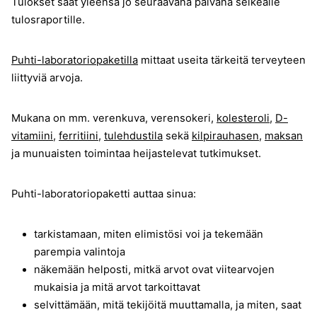
Tulokset saat yleensä jo seuraavana päivänä selkeälle
tulosraportille.
Puhti-laboratoriopaketilla
mittaat useita tärkeitä terveyteen
liittyviä arvoja.
Mukana on mm. verenkuva, verensokeri,
kolesteroli
,
D-
vitamiini
,
ferritiini
,
tulehdustila
sekä
kilpirauhasen
,
maksan
ja munuaisten toimintaa heijastelevat tutkimukset.
Puhti-laboratoriopaketti auttaa sinua:
tarkistamaan, miten elimistösi voi ja tekemään
parempia valintoja
näkemään helposti, mitkä arvot ovat viitearvojen
mukaisia ja mitä arvot tarkoittavat
selvittämään, mitä tekijöitä muuttamalla, ja miten, saat