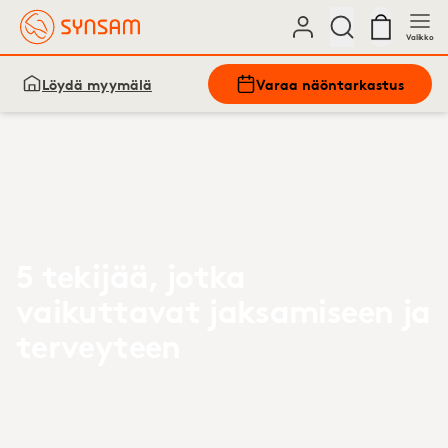
Valikko
Löydä myymälä
Varaa näöntarkastus
5 tekijää, jotka
vaikuttavat jaksamiseen ja
terveyteen