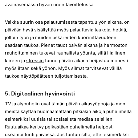
avainasemassa hyvän unen tavoittelussa.
Vaikka suurin osa palautumisesta tapahtuu yön aikana, on
päivään hyvä sisällyttää myös palauttavia taukoja, hetkiä,
jolloin työn ja muiden askareiden kuormittavuuteen
saadaan taukoa. Pienet tauot päivän aikana ja hermoston
rauhoittaminen tukevat rauhallista yöunta, sillä liiallinen
kiireen ja
stressin
tunne päivän aikana heijastuu monesti
myös iltaan sekä yöhön. Myös silmät tarvitsevat välillä
taukoa näyttöpäätteen tuijottamisesta.
5. Digitaalinen hyvinvointi
TV ja älypuhelin ovat tämän päivän aikasyöppöjä ja moni
meistä käyttää huomaamattaan pitkiäkin aikoja puhelimella
esimerkiksi uutisia tai sosiaalista mediaa selaillen.
Ruutuaikaa kertyy pelkästään puhelimella helposti
useampi tunti päivässä. Jos tuntuu siltä, ettei esimerkiksi