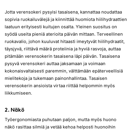
Jotta verensokeri pysyisi tasaisena, kannattaa noudattaa
sopivia ruokailuvälejä ja kiinnittää huomiota hiilihydraattien
laatuun erityisesti kuitujen osalta. Yleinen suositus on
syödä useita pieniä aterioita päivän mittaan. Terveellinen
ruokavalio, johon kuuluvat hitaasti imeytyvät hiilihydraatit,
täysjyvä, riittävä määrä proteiinia ja hyviä rasvoja, auttaa
pitämään verensokerin tasaisena läpi päivän. Tasaisena
pysyvä verensokeri auttaa jaksamaan ja voimaan
kokonaisvaltaisesti paremmin, välttämään epäterveellisiä
mielitekoja ja tukemaan painonhallintaa. Tasaisen
verensokerin ansioista virtaa riittää helpommin myös
liikkumiseen.
2. Näkö
Työergonomiasta puhutaan paljon, mutta myös huono
näkö rasittaa silmiä ja vetää kehoa helposti huonoihin