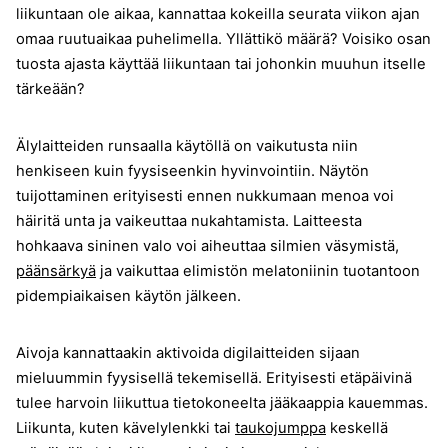
liikuntaan ole aikaa, kannattaa kokeilla seurata viikon ajan
omaa ruutuaikaa puhelimella. Yllättikö määrä? Voisiko osan
tuosta ajasta käyttää liikuntaan tai johonkin muuhun itselle
tärkeään?
Älylaitteiden runsaalla käytöllä on vaikutusta niin
henkiseen kuin fyysiseenkin hyvinvointiin. Näytön
tuijottaminen erityisesti ennen nukkumaan menoa voi
häiritä unta ja vaikeuttaa nukahtamista. Laitteesta
hohkaava sininen valo voi aiheuttaa silmien väsymistä,
päänsärkyä
ja vaikuttaa elimistön melatoniinin tuotantoon
pidempiaikaisen käytön jälkeen.
Aivoja kannattaakin aktivoida digilaitteiden sijaan
mieluummin fyysisellä tekemisellä. Erityisesti etäpäivinä
tulee harvoin liikuttua tietokoneelta jääkaappia kauemmas.
Liikunta, kuten kävelylenkki tai
taukojumppa
keskellä