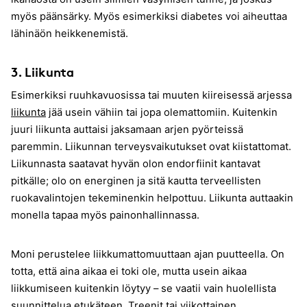
myös päänsärky. Myös esimerkiksi diabetes voi aiheuttaa
lähinäön heikkenemistä.
3. Liikunta
Esimerkiksi ruuhkavuosissa tai muuten kiireisessä arjessa
liikunta
jää usein vähiin tai jopa olemattomiin. Kuitenkin
juuri liikunta auttaisi jaksamaan arjen pyörteissä
paremmin. Liikunnan terveysvaikutukset ovat kiistattomat.
Liikunnasta saatavat hyvän olon endorfiinit kantavat
pitkälle; olo on energinen ja sitä kautta terveellisten
ruokavalintojen tekeminenkin helpottuu. Liikunta auttaakin
monella tapaa myös painonhallinnassa.
Moni perustelee liikkumattomuuttaan ajan puutteella. On
totta, että aina aikaa ei toki ole, mutta usein aikaa
liikkumiseen kuitenkin löytyy – se vaatii vain huolellista
suunnittelua etukäteen. Treenit tai viikottainen