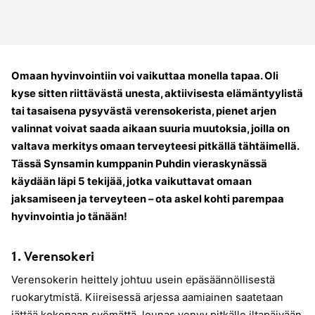
Omaan hyvinvointiin voi vaikuttaa monella tapaa. Oli
kyse sitten riittävästä unesta, aktiivisesta elämäntyylistä
tai tasaisena pysyvästä verensokerista, pienet arjen
valinnat voivat saada aikaan suuria muutoksia, joilla on
valtava merkitys omaan terveyteesi pitkällä tähtäimellä.
Tässä Synsamin kumppanin Puhdin vieraskynässä
käydään läpi 5 tekijää, jotka vaikuttavat omaan
jaksamiseen ja terveyteen – ota askel kohti parempaa
hyvinvointia jo tänään!
1. Verensokeri
Verensokerin heittely johtuu usein epäsäännöllisestä
ruokarytmistä. Kiireisessä arjessa aamiainen saatetaan