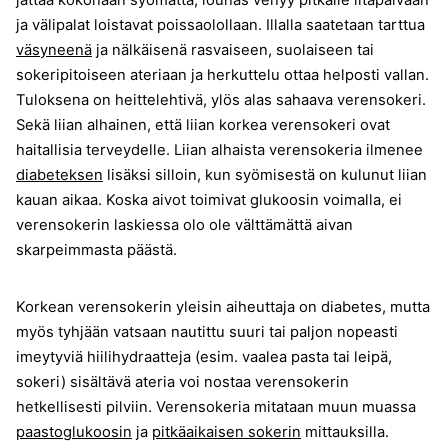
jättää kokonaan syömättä, lounas venyy pitkälle iltapäivään
ja välipalat loistavat poissaolollaan. Illalla saatetaan tarttua
väsyneenä
ja nälkäisenä rasvaiseen, suolaiseen tai
sokeripitoiseen ateriaan ja herkuttelu ottaa helposti vallan.
Tuloksena on heittelehtivä, ylös alas sahaava verensokeri.
Sekä liian alhainen, että liian korkea verensokeri ovat
haitallisia terveydelle. Liian alhaista verensokeria ilmenee
diabeteksen
lisäksi silloin, kun syömisestä on kulunut liian
kauan aikaa. Koska aivot toimivat glukoosin voimalla, ei
verensokerin laskiessa olo ole välttämättä aivan
skarpeimmasta päästä.
Korkean verensokerin yleisin aiheuttaja on diabetes, mutta
myös tyhjään vatsaan nautittu suuri tai paljon nopeasti
imeytyviä hiilihydraatteja (esim. vaalea pasta tai leipä,
sokeri) sisältävä ateria voi nostaa verensokerin
hetkellisesti pilviin. Verensokeria mitataan muun muassa
paastoglukoosin
ja
pitkäaikaisen sokerin
mittauksilla.