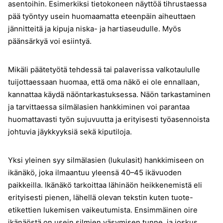
asentoihin. Esimerkiksi tietokoneen näyttöä tihrustaessa
pää työntyy usein huomaamatta eteenpäin aiheuttaen
jännitteitä ja kipuja niska- ja hartiaseudulle. Myös
päänsärkyä voi esiintyä.
Mikäli päätetyötä tehdessä tai palaverissa valkotaululle
tuijottaessaan huomaa, että oma näkö ei ole ennallaan,
kannattaa käydä näöntarkastuksessa. Näön tarkastaminen
ja tarvittaessa silmälasien hankkiminen voi parantaa
huomattavasti työn sujuvuutta ja erityisesti työasennoista
johtuvia jäykkyyksiä sekä kiputiloja.
Yksi yleinen syy silmälasien (lukulasit) hankkimiseen on
ikänäkö, joka ilmaantuu yleensä 40–45 ikävuoden
paikkeilla. Ikänäkö tarkoittaa lähinäön heikkenemistä eli
erityisesti pienen, lähellä olevan tekstin kuten tuote-
etikettien lukemisen vaikeutumista. Ensimmäinen oire
ikänäöstä on usein silmien väsymisen tunne, ja joskus