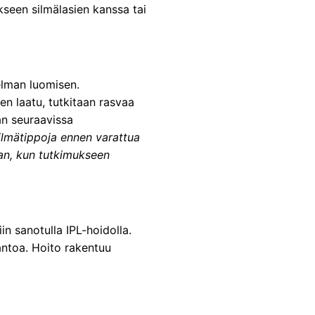
ukseen silmälasien kanssa tai
elman luomisen.
n laatu, tutkitaan rasvaa
an seuraavissa
ilmätippoja ennen varattua
aan, kun tutkimukseen
in sanotulla IPL-hoidolla.
ntoa. Hoito rakentuu