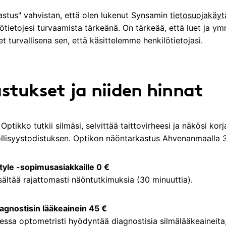
astus" vahvistan, että olen lukenut Synsamin
tietosuojakäy
lötietojesi turvaamista tärkeänä. On tärkeää, että luet ja y
 turvallisena sen, että käsittelemme henkilötietojasi.
stukset ja niiden hinnat
ptikko tutkii silmäsi, selvittää taittovirheesi ja näkösi ko
löllisyystodistuksen. Optikon näöntarkastus Ahvenanmaalla 
yle -sopimusasiakkaille 0 €
ältää rajattomasti näöntutkimuksia (30 minuuttia).
agnostisin lääkeainein 45 €
ssa optometristi hyödyntää diagnostisia silmälääkeaineita,