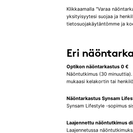
Klikkaamalla "Varaa näöntark
yksityisyytesi suojaa ja henki
tietosuojakäytäntömme ja koet
Eri näöntarka
Optikon näöntarkastus 0 €
Näöntutkimus (30 minuuttia). O
mukaasi kelakortin tai henki
Näöntarkastus Synsam Lifest
Synsam Lifestyle -sopimus sis
Laajennettu näöntutkimus di
Laajennetussa näöntutkimukse