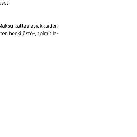
set.
 Maksu kattaa asiakkaiden
ten henkilöstö-, toimitila-