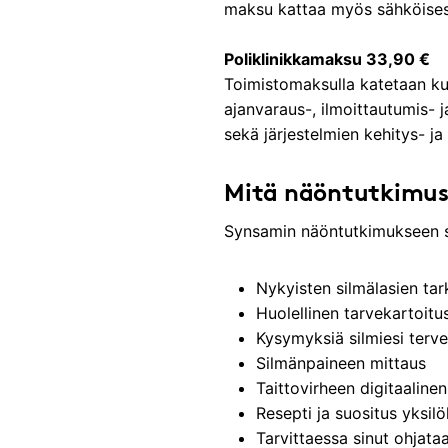
maksu kattaa myös sähköisest
Poliklinikkamaksu 33,90 €
Toimistomaksulla katetaan ku
ajanvaraus-, ilmoittautumis- ja
sekä järjestelmien kehitys- ja 
Mitä näöntutkimus
Synsamin näöntutkimukseen s
Nykyisten silmälasien tar
Huolellinen tarvekartoitu
Kysymyksiä silmiesi terve
Silmänpaineen mittaus
Taittovirheen digitaaline
Resepti ja suositus yksilö
Tarvittaessa sinut ohjataa