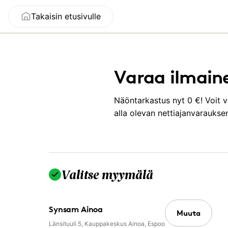
Takaisin etusivulle
Varaa ilmain
Näöntarkastus nyt 0 €! Voit v
alla olevan nettiajanvarauks
Olet vaiheessa 2/2, viimeistele varaus.
Valitse myymälä
Synsam Ainoa
Muuta
Länsituuli 5, Kauppakeskus Ainoa, Espoo