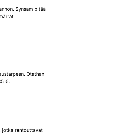
tännön
. Synsam pitää
mmärrät
rjaustarpeen. Otathan
35 €.
 jotka rentouttavat