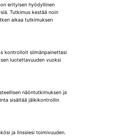
on erityisen hyödyllinen
ysiä. Tutkimus kestää noin
etken aikaa tutkimuksen
s kontrolloit silmänpainettasi
ksen luotettavuuden vuoksi
teellisen näöntutkimuksen ja
nta sisältää jälkikontrollin
ösi ja linssiesi toimivuuden.