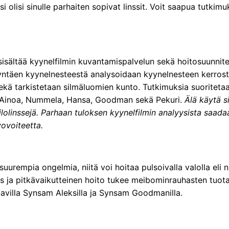
 olisi sinulle parhaiten sopivat linssit. Voit saapua tutkim
sisältää kyynelfilmin kuvantamispalvelun sekä hoitosuunnit
täen kyynelnesteestä analysoidaan kyynelnesteen kerroste
ekä tarkistetaan silmäluomien kunto. Tutkimuksia suoriteta
 Ainoa, Nummela, Hansa, Goodman sekä Pekuri.
Älä käytä s
iilolinssejä. Parhaan tuloksen kyynelfilmin analyysista saad
vovoiteetta.
uurempia ongelmia, niitä voi hoitaa pulsoivalla valolla eli ni
ja pitkävaikutteinen hoito tukee meibominrauhasten tuota
tavilla Synsam Aleksilla ja Synsam Goodmanilla.