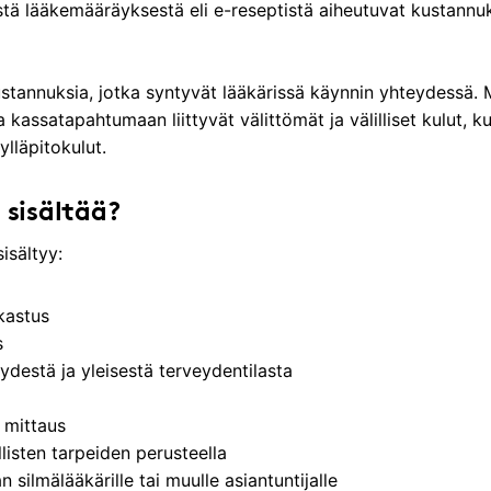
ä lääkemääräyksestä eli e-reseptistä aiheutuvat kustannuk
stannuksia, jotka syntyvät lääkärissä käynnin yhteydessä.
 kassatapahtumaan liittyvät välittömät ja välilliset kulut, ku
ylläpitokulut.
 sisältää?
isältyy:
kastus
s
ydestä ja yleisestä terveydentilasta
n mittaus
llisten tarpeiden perusteella
n silmälääkärille tai muulle asiantuntijalle