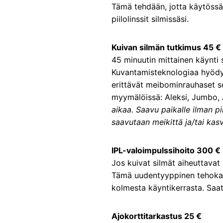
Tämä tehdään, jotta käytössäsi
piilolinssit silmissäsi.
Kuivan silmän tutkimus 45 €
45 minuutin mittainen käynti 
Kuvantamisteknologiaa hyödyn
erittävät meibominrauhaset s
myymälöissä: Aleksi, Jumbo,
aikaa. Saavu paikalle ilman p
saavutaan meikittä ja/tai kas
IPL-valoimpulssihoito 300 €
Jos kuivat silmät aiheuttavat s
Tämä uudentyyppinen tehokas 
kolmesta käyntikerrasta. Saa
Ajokorttitarkastus 25 €