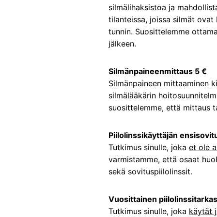
silmälihaksistoa ja mahdollis
tilanteissa, joissa silmät ov
tunnin. Suosittelemme ottamaa
jälkeen.
Silmänpaineenmittaus 5 €
Silmänpaineen mittaaminen kim
silmälääkärin hoitosuunnitel
suosittelemme, että mittaus 
Piilolinssikäyttäjän ensisovi
Tutkimus sinulle, joka
et ole 
varmistamme, että osaat huoleht
sekä sovituspiilolinssit.
Vuosittainen piilolinssitarka
Tutkimus sinulle, joka
käytät j