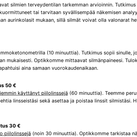
tavat silmien terveydentilan tarkemman arvioinnin. Tutkimus 
at kuormittuneet tai tarvitaan syvällisempää näkemisen analy
n aurinkolasit mukaan, sillä silmät voivat olla valonarat h
moketonometrilla (10 minuuttia). Tutkimus sopii sinulle, jo
man mukaisesti. Optikkomme mittaavat silmänpaineesi. Tulo
tapahtuisi aina samaan vuorokaudenaikaan.
tus 50 €
aiemmin käyttänyt piilolinssejä
(60 minuuttia). Teemme perus
ia linsseistäsi sekä asettaa ja poistaa linssit silmistäsi. Hi
stus 30 €
o piilolinssejä
(noin 30 minuuttia). Optikkomme tarkistaa näk