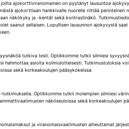
 joilta ajokorttiviranomainen on pyytänyt lausuntoa ajokyvy
istä ajokorttiaan hankkivalle nuorelle riittää perinteinen 
taan näkökyky ja -kentät sekä kontrastinäkö. Tutkimustiedo
olet saanut sellaisen. Lopullisen lausunnon ajokyvystä saat
keen.
vyysnäköä tutkiva testi. Optikkomme tutkii silmiesi syvyysn
i hahmottaa asioita kolmiulotteisesti. Tutkimustuloksia vo
oissa sekä korkeakoulujen pääsykokeissa.
5-tutkimuksella. Optikkomme tutkii molempien silmiesi väri
 ammattivaatimusten näköseuloissa sekä korkeakoulujen pä
nomaismaksut ja viranomaisvaatimusten aiheuttamat järjes