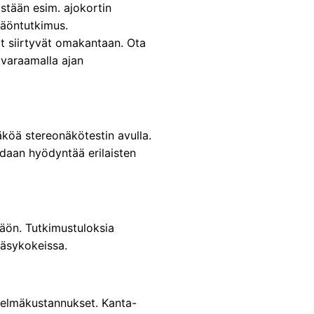
stään esim. ajokortin
näöntutkimus.
t siirtyvät omakantaan. Ota
 varaamalla ajan
äköä stereonäkötestin avulla.
idaan hyödyntää erilaisten
näön. Tutkimustuloksia
äsykokeissa.
telmäkustannukset. Kanta-