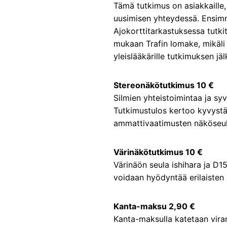
Tämä tutkimus on asiakkaille,
uusimisen yhteydessä. Ensimmä
Ajokorttitarkastuksessa tutki
mukaan Trafin lomake, mikäli 
yleislääkärille tutkimuksen jäl
Stereonäkötutkimus 10 €
Silmien yhteistoimintaa ja sy
Tutkimustulos kertoo kyvystäs
ammattivaatimusten näköseul
Värinäkötutkimus 10 €
Värinäön seula ishihara ja D1
voidaan hyödyntää erilaisten
Kanta-maksu 2,90 €
Kanta-maksulla katetaan vira